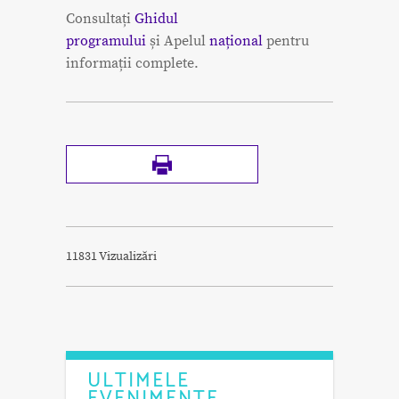
Consultați
Ghidul
programului
și Apelul
național
pentru
informații complete.
11831 Vizualizări
ULTIMELE
EVENIMENTE