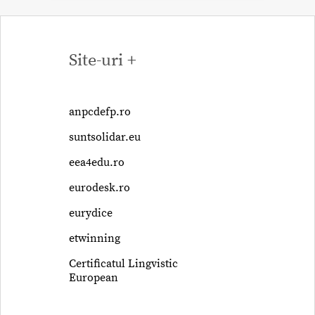
Site-uri +
anpcdefp.ro
suntsolidar.eu
eea4edu.ro
eurodesk.ro
eurydice
etwinning
Certificatul Lingvistic
European