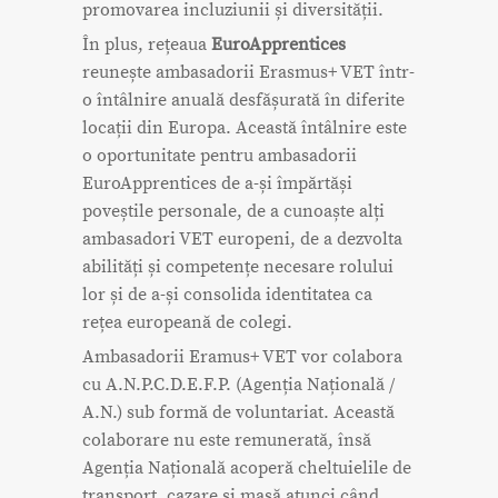
promovarea incluziunii și diversității.
În plus, rețeaua
EuroApprentices
reunește ambasadorii Erasmus+ VET într-
o întâlnire anuală desfășurată în diferite
locații din Europa. Această întâlnire este
o oportunitate pentru ambasadorii
EuroApprentices de a-și împărtăși
poveștile personale, de a cunoaște alți
ambasadori VET europeni, de a dezvolta
abilități și competențe necesare rolului
lor și de a-și consolida identitatea ca
rețea europeană de colegi.
Ambasadorii Eramus+ VET vor colabora
cu A.N.P.C.D.E.F.P. (Agenția Națională /
A.N.) sub formă de voluntariat. Această
colaborare nu este remunerată, însă
Agenția Națională acoperă cheltuielile de
transport, cazare și masă atunci când