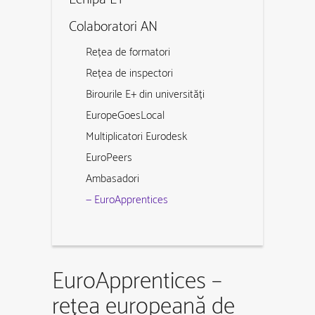
Colaboratori AN
Rețea de formatori
Rețea de inspectori
Birourile E+ din universități
EuropeGoesLocal
Multiplicatori Eurodesk
EuroPeers
Ambasadori
— EuroApprentices
EuroApprentices –
rețea europeană de