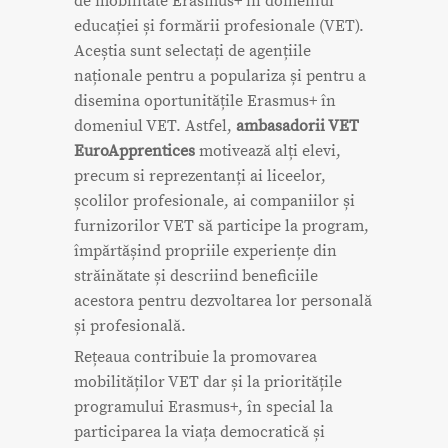
de mobilitate Erasmus+ în domeniul
educației și formării profesionale (VET).
Aceștia sunt selectați de agențiile
naționale pentru a populariza și pentru a
disemina oportunitățile Erasmus+ în
domeniul VET. Astfel,
ambasadorii VET
EuroApprentices
motivează alți elevi,
precum si reprezentanți ai liceelor,
școlilor profesionale, ai companiilor și
furnizorilor VET să participe la program,
împărtășind propriile experiențe din
străinătate și descriind beneficiile
acestora pentru dezvoltarea lor personală
și profesională.
Rețeaua contribuie la promovarea
mobilităților VET dar și la prioritățile
programului Erasmus+, în special la
participarea la viața democratică și