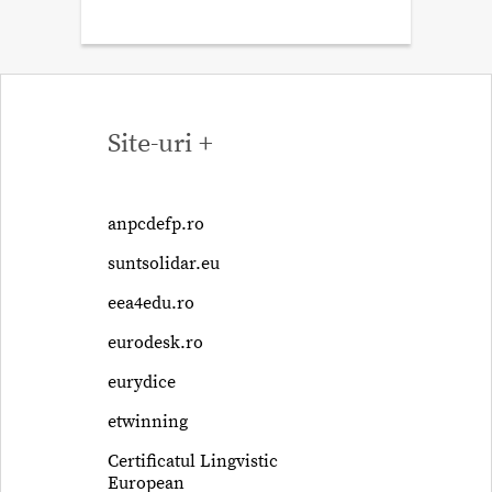
Site-uri +
anpcdefp.ro
suntsolidar.eu
eea4edu.ro
eurodesk.ro
eurydice
etwinning
Certificatul Lingvistic
European