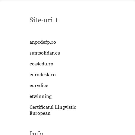
Site-uri +
anpcdefp.ro
suntsolidar.eu
eea4edu.ro
eurodesk.ro
eurydice
etwinning
Certificatul Lingvistic
European
Info