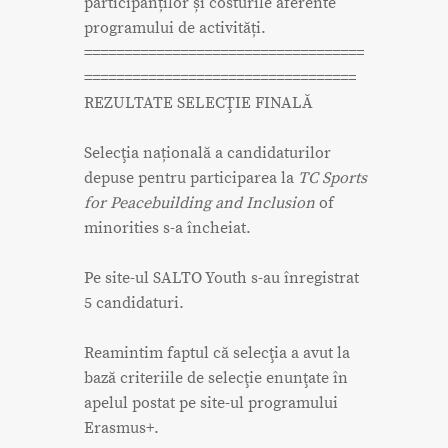
participanților și costurile aferente
programului de activități.
===================================
==================================
REZULTATE SELECŢIE FINALĂ
Selecţia națională a candidaturilor
depuse pentru participarea la
TC Sports
for Peacebuilding and Inclusion
of
minorities s-a încheiat.
Pe site-ul SALTO Youth s-au înregistrat
5 candidaturi.
Reamintim faptul că selecţia a avut la
bază criteriile de selecţie enunţate în
apelul postat pe site-ul programului
Erasmus+.