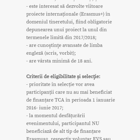
- este interesat să dezvolte viitoare
proiecte internaționale (Erasmus+) în
domeniul tineretului, fiind obligatorie
depunearea unui proiect la unul din
termenele limită din 2017/2018;
- are cunoştinţe avansate de limba
engleză (scris, vorbit);
- are vârsta minimă de 18 ani.
Criterii de eligibilitate și selecţie:
- prioritate în selecție vor avea
participanții care nu au mai beneficiat
de finanțare TCA în perioada 1 ianuarie
2016- iunie 2017;
- la momentul desfățurării
evenimentului, participantul NU
beneficiază de alt tip de finanțare
Erasmus+, respectiv voluntar EVS sau