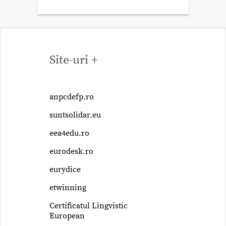
Site-uri +
anpcdefp.ro
suntsolidar.eu
eea4edu.ro
eurodesk.ro
eurydice
etwinning
Certificatul Lingvistic
European