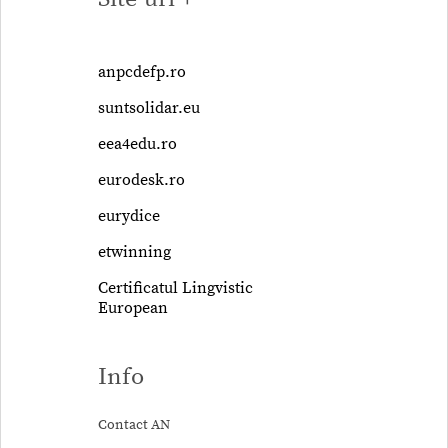
anpcdefp.ro
suntsolidar.eu
eea4edu.ro
eurodesk.ro
eurydice
etwinning
Certificatul Lingvistic
European
Info
Contact AN