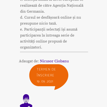
realizează de către Agenția Națională
din Germania.
d. Cursul se desfășoară online și nu
presupune nicio taxă.
e. Participanții selectați își asumă
participarea la întreaga serie de
activități online propusă de
organizatori.
Adaugat de:
Nicusor Ciobanu
TERMEN DE
ÎNSCRIERE
19 . 09 . 2021