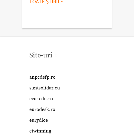
TOATE ŞTIRILE
Site-uri +
anpcdefp.ro
suntsolidar.eu
eea4edu.ro
eurodesk.ro
eurydice
etwinning