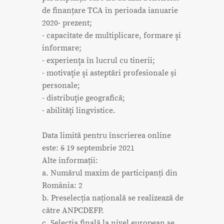
de finanțare TCA în perioada ianuarie
2020- prezent;
- capacitate de multiplicare, formare şi
informare;
- experienţa în lucrul cu tinerii;
- motivaţie şi asteptări profesionale și
personale;
- distribuţie geografică;
- abilităţi lingvistice.
Data limită pentru înscrierea online
este:
5
19 septembrie 2021
Alte informații:
a. Numărul maxim de participanți din
România: 2
b. Preselecția națională se realizează de
către ANPCDEFP.
c. Selecția finală la nivel european se