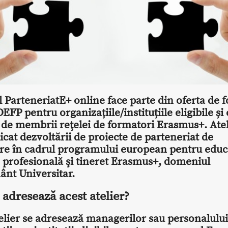
l ParteneriatE+ online face parte din oferta de
EFP pentru organiza
țiile/instituțiile eligibile
și
t de membrii
reţelei de formatori Erasmus+
. Ate
icat dezvoltării de proiecte de parteneriat de
re în cadrul programului european pentru educa
 profesională şi tineret Erasmus+, domeniul
ânt Universitar.
e adresează acest atelier?
elier se adresează managerilor sau personalului