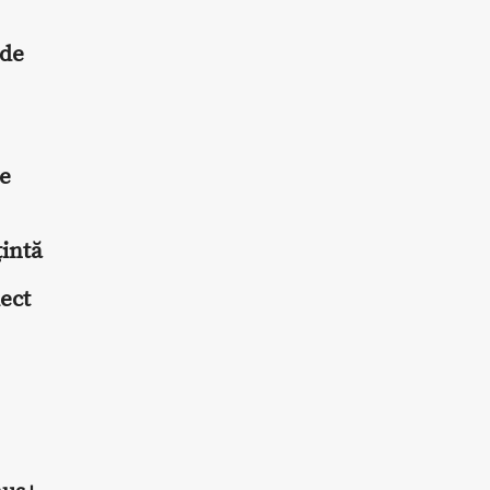
 de
de
țintă
ect