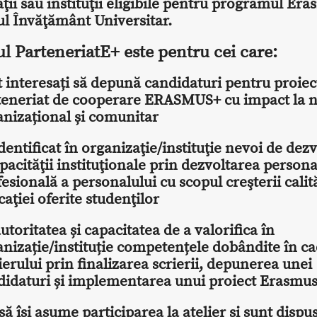
ţii sau instituţii eligibile pentru programul Er
l Învăţământ Universitar.
ul ParteneriatE+ este pentru cei care:
 interesați să depună candidaturi pentru proiec
teneriat de cooperare ERASMUS+ cu impact la n
anizațional și comunitar
dentificat în organizaţie/instituţie nevoi de dez
pacităţii instituţionale prin dezvoltarea persona
esională a personalului cu scopul creşterii calită
aţiei oferite studenţilor
utoritatea și capacitatea de a valorifica în
anizație/instituție competențele dobândite în ca
ierului prin finalizarea scrierii, depunerea unei
didaturi și implementarea unui proiect Erasmu
să își asume participarea la atelier și sunt dispuș