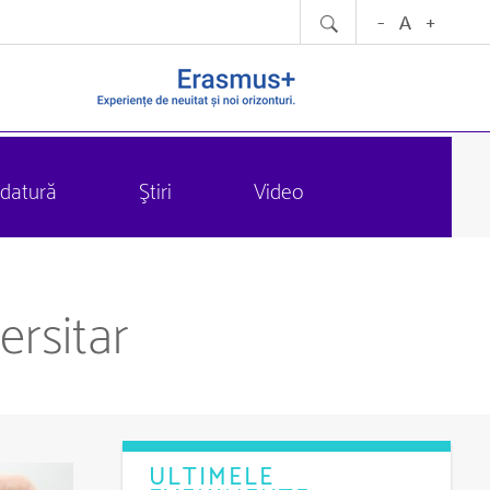
datură
Ştiri
Video
ersitar
ULTIMELE