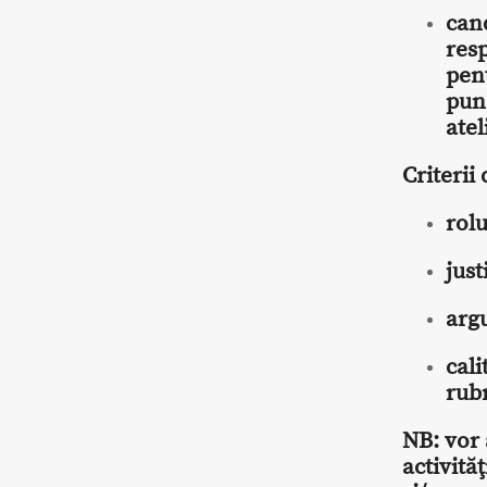
cand
res
pent
pun
atel
Criterii 
rolu
just
arg
cali
rubr
NB: vor 
activită