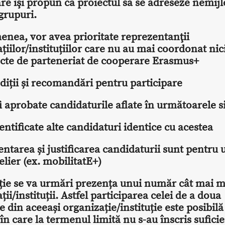
are îşi propun ca proiectul să se adreseze nemijl
grupuri.
nea, vor avea prioritate reprezentanţii
țiilor/instituțiilor care nu au mai coordonat nic
ecte de parteneriat de cooperare Erasmus+
diții și recomandări pentru participare
i aprobate candidaturile aflate în următoarele si
dentificate alte candidaturi identice cu acestea
ntarea și justificarea candidaturii sunt pentru u
telier (ex. mobilitatE+)
cție se va urmări prezența unui număr cât mai 
ții/instituții. Astfel participarea celei de a doua
 din aceeași organizație/instituție este posibilă
 în care la termenul limită nu s-au înscris sufici