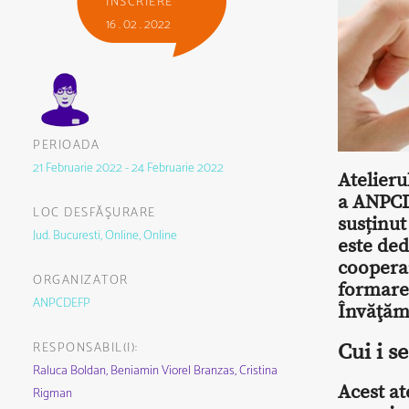
ÎNSCRIERE
16 . 02 . 2022
PERIOADA
21 Februarie 2022 - 24 Februarie 2022
Atelieru
a ANPCD
LOC DESFĂŞURARE
susținu
Jud. Bucuresti, Online, Online
este ded
coopera
ORGANIZATOR
formare
ANPCDEFP
Învăţăm
RESPONSABIL(I):
Cui i s
Raluca Boldan,
Beniamin Viorel Branzas,
Cristina
Acest at
Rigman