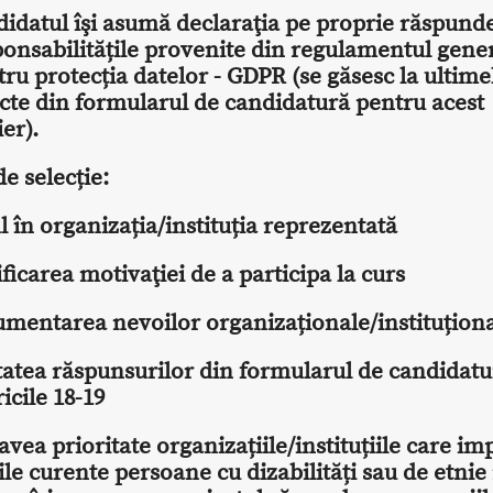
idatul îşi asumă declaraţia pe proprie răspunde
ponsabilitățile provenite din regulamentul gene
ru protecția datelor - GDPR (se găsesc la ultime
cte din formularul de candidatură pentru acest
ier).
de selecție:
l în organizația/instituția reprezentată
ificarea motivaţiei de a participa la curs
umentarea nevoilor organizaționale/instituțion
tatea răspunsurilor din formularul de candidatu
icile 18-19
avea prioritate organizațiile/instituțiile care imp
ţile curente persoane cu dizabilități sau de etni