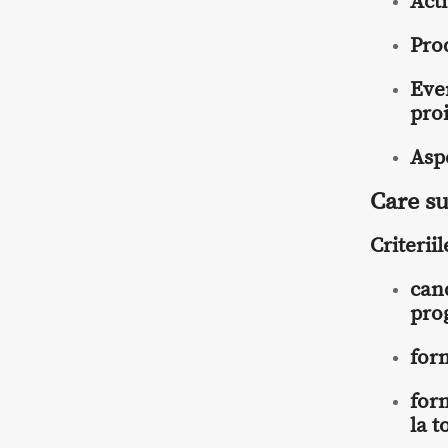
Acti
Pro
Eve
pro
Asp
Care sun
Criteriil
cand
pro
for
for
la t