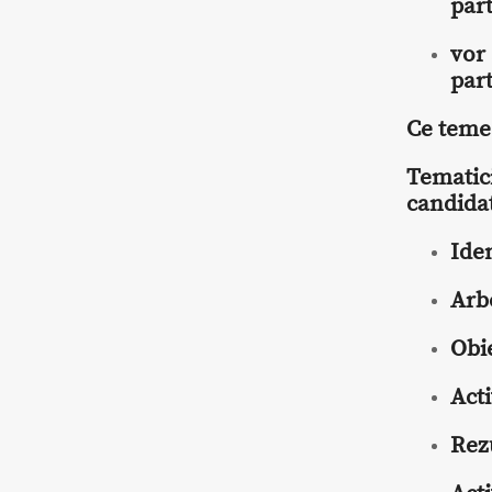
par
vor
par
Ce teme 
Tematic
candida
Iden
Arb
Obi
Acti
Rez