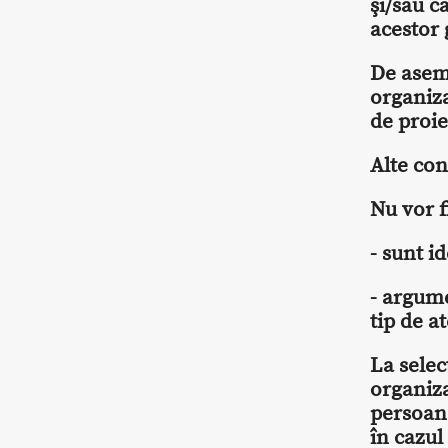
şi/sau c
acestor 
De aseme
organiza
de proi
Alte con
Nu vor f
- sunt i
- argume
tip de a
La sele
organiza
persoane
în cazul