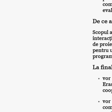
com
eva
De ce a
Scopul a
interacț
de proie
pentru u
program
La fina
vor
Eras
coo
vor 
com