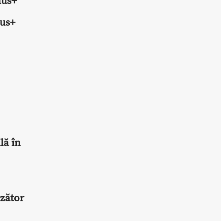
mus+
mus+
lă în
zător