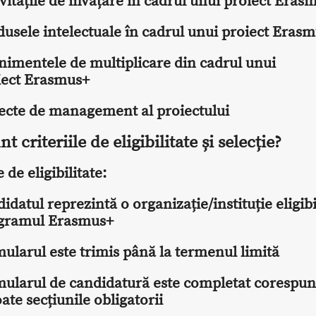
vitățile de învățare în cadrul unui proiect Eras
dusele intelectuale în cadrul unui proiect Eras
nimentele de multiplicare din cadrul unui
iect Erasmus+
ecte de management al proiectului
t criteriile de eligibilitate și selecție?
e de eligibilitate:
idatul reprezintă o organizație/instituție eligibi
gramul Erasmus+
mularul este trimis până la termenul limită
mularul de candidatură este completat corespun
oate secțiunile obligatorii