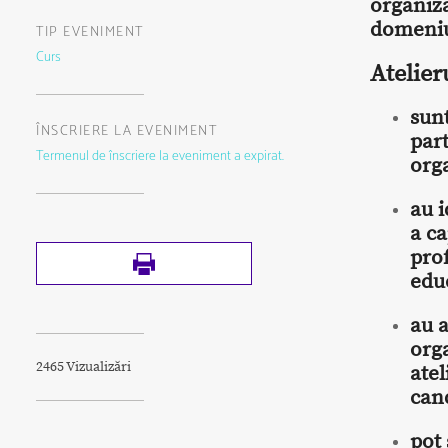
organiza
domeniu
TIP EVENIMENT
Curs
Atelier
sunt
ÎNSCRIERE LA EVENIMENT
par
Termenul de înscriere la eveniment a expirat.
org
au i
a ca
prof
educ
au a
org
2465 Vizualizări
atel
can
pot 