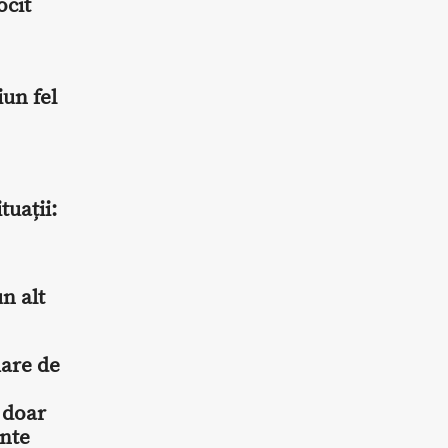
ocit
iun fel
tuații:
n alt
mare de
 doar
ente