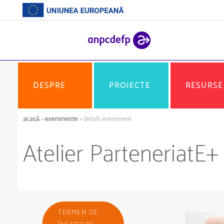
DESPRE
PROIECTE
RESURSE
acasă
»
evenimente
» detalii eveniment
Atelier ParteneriatE+
TERMEN DE