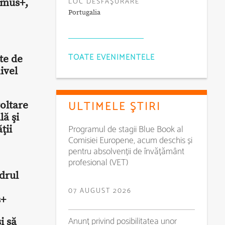
LOC DESFĂŞURARE
asmus+,
Portugalia
TOATE EVENIMENTELE
te de
ivel
ULTIMELE ŞTIRI
voltare
lă şi
Programul de stagii Blue Book al
ţii
Comisiei Europene, acum deschis și
pentru absolvenții de învățământ
profesional (VET)
drul
07 AUGUST 2026
s+
Anunț privind posibilitatea unor
i să