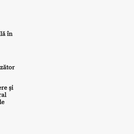
lă în
zător
re și
ral
le