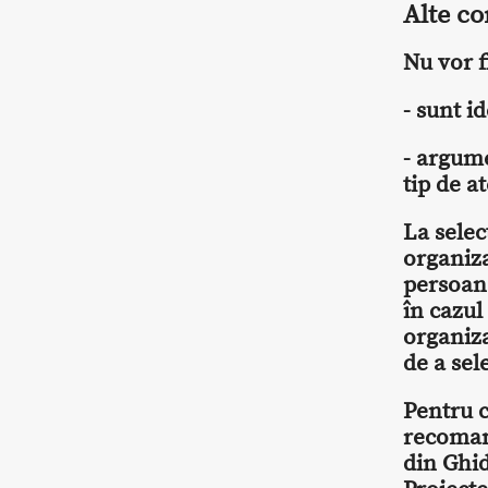
Alte co
Nu vor f
- sunt i
- argume
tip de a
La sele
organiza
persoane
în cazul
organiza
de a sel
Pentru c
recomand
din Ghid