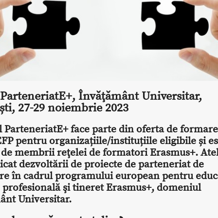
 ParteneriatE+, Învăţământ Universitar,
ști, 27-29 noiembrie 2023
l ParteneriatE+ face parte din oferta de formare
P pentru organiza
țiile/instituțiile eligibile
și e
t de membrii
reţelei de formatori Erasmus+
. Ate
icat dezvoltării de proiecte de parteneriat de
re în cadrul programului european pentru educa
 profesională şi tineret Erasmus+, domeniul
ânt Universitar.