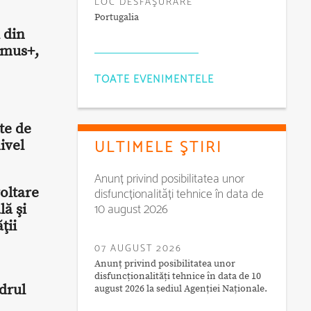
LOC DESFĂŞURARE
Portugalia
 din
asmus+,
TOATE EVENIMENTELE
te de
ULTIMELE ŞTIRI
ivel
Anunț privind posibilitatea unor
voltare
disfuncționalități tehnice în data de
10 august 2026
lă şi
ţii
07 AUGUST 2026
Anunț privind posibilitatea unor
disfuncționalități tehnice în data de 10
drul
august 2026 la sediul Agenției Naționale.