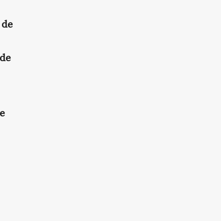
 de
 de
de