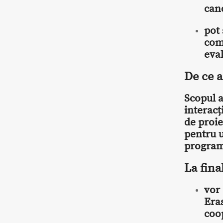
can
pot 
com
eva
De ce a
Scopul a
interacț
de proie
pentru u
program
La fina
vor
Eras
coo