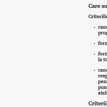
Care sun
Criteriil
cand
pro
for
for
la t
cand
res
pent
pun
atel
Criterii