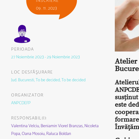
ÎNSCRIERE
09 . 11 . 2023
PERIOADA
27 Noiembrie 2023 - 29 Noiembrie 2023
Atelier
Bucure
LOC DESFĂŞURARE
Jud. Bucuresti, To be decided, To be decided
Atelieru
ANPCDEF
ORGANIZATOR
susținu
ANPCDEFP
este ded
coopera
RESPONSABIL(I):
formare
Valentina Velciu,
Beniamin Viorel Branzas,
Nicoleta
Învăţăm
Popa,
Oana Mosoiu,
Raluca Boldan