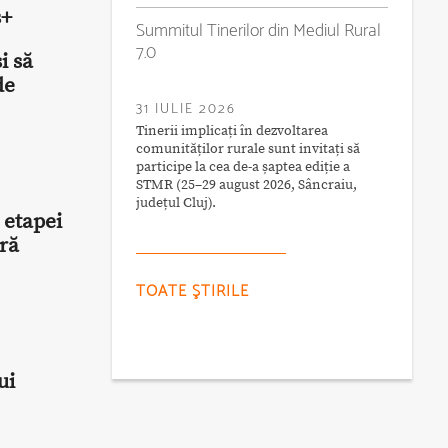
s+
Summitul Tinerilor din Mediul Rural
7.0
i să
de
31 IULIE 2026
Tinerii implicați în dezvoltarea
comunităților rurale sunt invitați să
participe la cea de-a șaptea ediție a
STMR (25–29 august 2026, Sâncraiu,
județul Cluj).
 etapei
ră
TOATE ŞTIRILE
ui