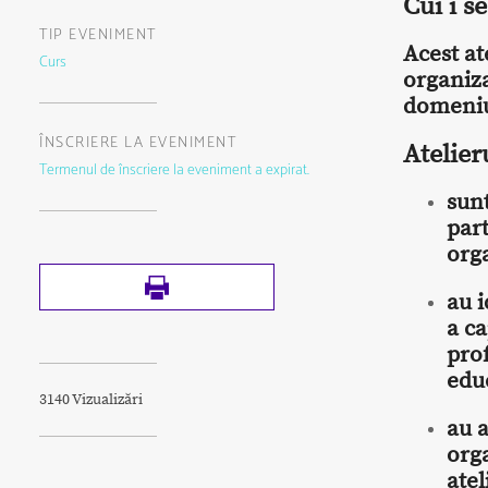
Cui i s
TIP EVENIMENT
Acest at
Curs
organiza
domeniu
ÎNSCRIERE LA EVENIMENT
Atelier
Termenul de înscriere la eveniment a expirat.
sunt
par
org
au i
a ca
prof
educ
3140 Vizualizări
au a
org
atel