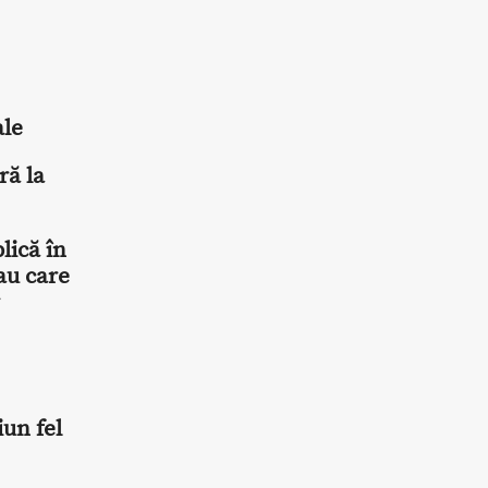
ale
ră la
lică în
au care
iun fel