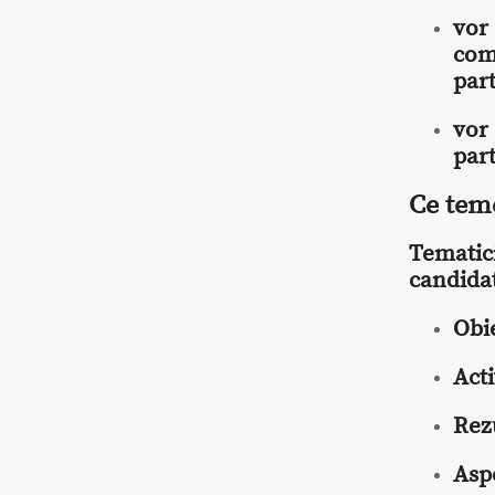
vor 
com
par
vor
par
Ce teme
Tematic
candida
Obi
Acti
Rez
Asp