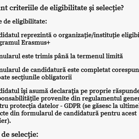
t criteriile de eligibilitate și selecție?
e de eligibilitate:
idatul reprezintă o organizație/instituție eligibi
gramul Erasmus+
mularul este trimis până la termenul limită
mularul de candidatură este completat corespun
oate secțiunile obligatorii
idatul îşi asumă declaraţia pe proprie răspunde
ponsabilitățile provenite din regulamentul gene
ru protecția datelor - GDPR (se găsesc la ultime
cte din formularul de candidatură pentru acest
ier).
 de selecție: