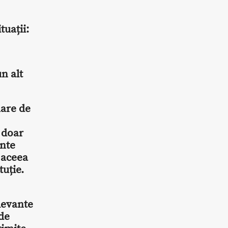
tuații:
n alt
mare de
 doar
ente
d aceea
tuție.
levante
de