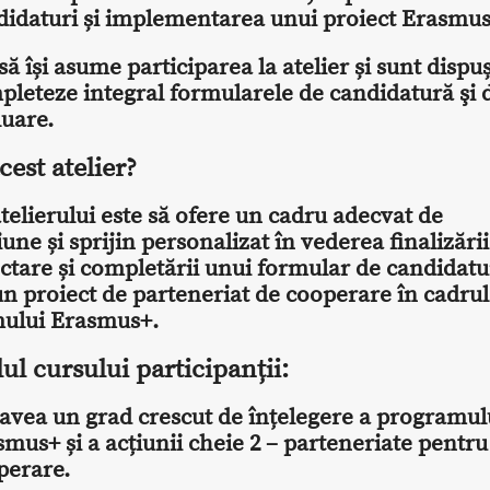
didaturi și implementarea unui proiect Erasmu
să își asume participarea la atelier și sunt dispuș
pleteze integral formularele de candidatură şi 
luare.
cest atelier?
telierului este să ofere un cadru adecvat de
iune și sprijin personalizat în vederea finalizării
ctare și completării unui formular de candidatu
n proiect de parteneriat de cooperare în cadrul
ului Erasmus+.
lul cursului participanții:
 avea un grad crescut de înțelegere a programul
mus+ și a acțiunii cheie 2 – parteneriate pentru
perare.