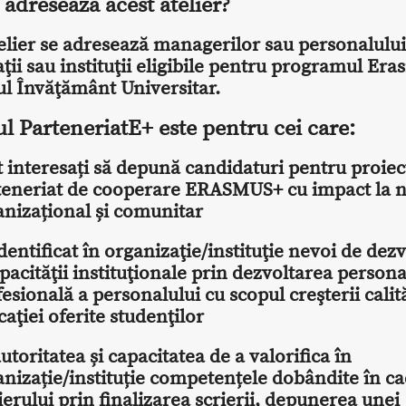
e adresează acest atelier?
elier se adresează managerilor sau personalului
ţii sau instituţii eligibile pentru programul Er
l Învăţământ Universitar.
ul ParteneriatE+ este pentru cei care:
 interesați să depună candidaturi pentru proiec
teneriat de cooperare ERASMUS+ cu impact la n
anizațional și comunitar
dentificat în organizaţie/instituţie nevoi de dez
pacităţii instituţionale prin dezvoltarea persona
esională a personalului cu scopul creşterii calită
aţiei oferite studenţilor
utoritatea și capacitatea de a valorifica în
anizație/instituție competențele dobândite în ca
ierului prin finalizarea scrierii, depunerea unei