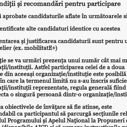
ndiții și recomandări pentru participare
i aprobate candidaturile aflate în următoarele si
dentificate alte candidaturi identice cu acestea
ntarea și justificarea candidaturii sunt pentru u
telier (ex. mobilitatE+)
cție se va urmări prezența unui număr cât mai 
ții/instituții. Astfel participarea celei de a doua
 din aceeași organizație/instituție este posibilă
 în care la termenul limită nu s-au înscris sufici
ții/instituții reprezentate, regula generală fiin
ecta o singură persoană dintr-o organizație/insti
a obiectivele de învăţare să fie atinse, este
abil ca participantul să parcurgă secțiunile re
ul Programului și Apelul Național la Propuneri 