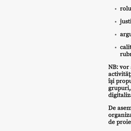
rolu
just
arg
cali
rubr
NB: vor 
activită
îşi prop
grupuri,
digitaliz
De aseme
organiza
de proi