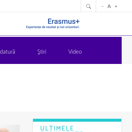
datură
Ştiri
Video
ULTIMELE