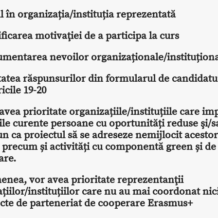
l în organizația/instituția reprezentată
ificarea motivaţiei de a participa la curs
umentarea nevoilor organizaționale/instituțion
tatea răspunsurilor din formularul de candidatu
icile 19-20
avea prioritate organizațiile/instituțiile care imp
ţile curente persoane cu oportunități reduse şi/s
un ca proiectul să se adreseze nemijlocit acestor
 precum și activități cu componentă green și de
are.
nea, vor avea prioritate reprezentanţii
țiilor/instituțiilor care nu au mai coordonat nic
ecte de parteneriat de cooperare Erasmus+