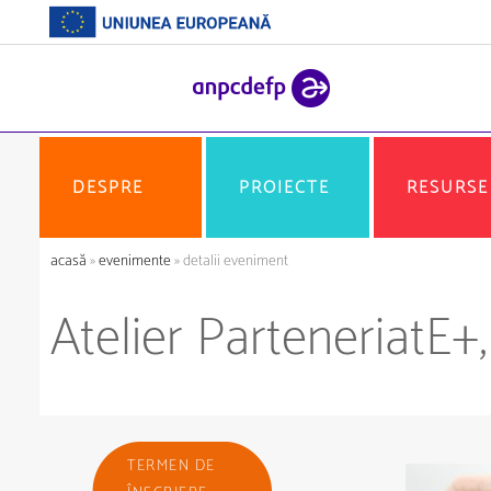
DESPRE
PROIECTE
RESURSE
acasă
»
evenimente
» detalii eveniment
Atelier ParteneriatE+
TERMEN DE