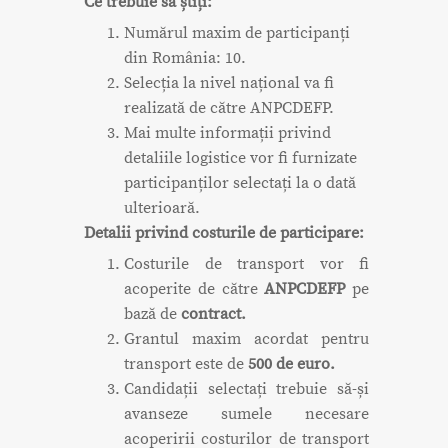
Ce trebuie să știți:
Numărul maxim de participanți
din România: 10.
Selecția la nivel național va fi
realizată de către ANPCDEFP.
Mai multe informații privind
detaliile logistice vor fi furnizate
participanților selectați la o dată
ulterioară.
Detalii privind costurile de participare:
Costurile de transport vor fi
acoperite de către
ANPCDEFP
pe
bază de
contract.
Grantul maxim acordat pentru
transport este de
500 de euro.
Candidații selectați trebuie să-și
avanseze sumele necesare
acoperirii costurilor de transport