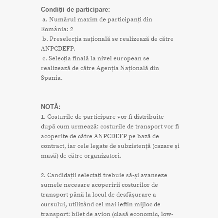
Condiții de participare:
a. Numărul maxim de participanți din
România: 2
b. Preselecția națională se realizează de către
ANPCDEFP.
c. Selecția finală la nivel european se
realizează de către Agenția Națională din
Spania.
NOTĂ:
1. Costurile de participare vor fi distribuite
după cum urmează: costurile de transport vor fi
acoperite de către ANPCDEFP pe bază de
contract, iar cele legate de subzistență (cazare și
masă) de către organizatori.
2. Candidații selectați trebuie să-și avanseze
sumele necesare acoperirii costurilor de
transport până la locul de desfășurare a
cursului, utilizând cel mai ieftin mijloc de
transport: bilet de avion (clasă economic, low-