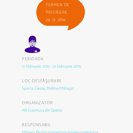
TERMEN DE
ÎNSCRIERE
29 . 12 . 2014
PERIOADA
17 Februarie 2015 - 21 Februarie 2015
LOC DESFĂŞURARE
Spania, Ceulaj, Mollina (Málaga)
ORGANIZATOR
AN Erasmus+ din Spania
RESPONSABIL
Mihaela Nicolai (mihaela.nicolai@eurodesk.eu)