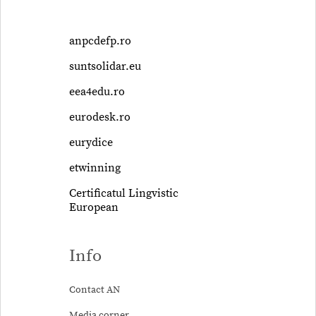
anpcdefp.ro
suntsolidar.eu
eea4edu.ro
eurodesk.ro
eurydice
etwinning
Certificatul Lingvistic
European
Info
Contact AN
Media corner