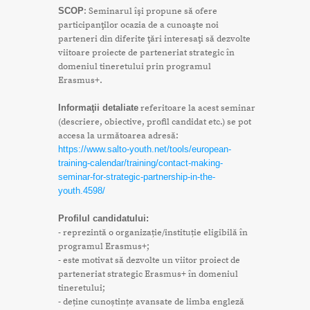
SCOP
: Seminarul îşi propune să ofere
participanţilor ocazia de a cunoaşte noi
parteneri din diferite ţări interesaţi să dezvolte
viitoare proiecte de parteneriat strategic în
domeniul tineretului prin programul
Erasmus+.
Informaţii detaliate
referitoare la acest seminar
(descriere, obiective, profil candidat etc.) se pot
accesa la următoarea adresă:
https://www.salto-youth.net/tools/european-
training-calendar/training/contact-making-
seminar-for-strategic-partnership-in-the-
youth.4598/
Profilul candidatului:
- reprezintă o organizație/instituție eligibilă în
programul Erasmus+;
- este motivat să dezvolte un viitor proiect de
parteneriat strategic Erasmus+ în domeniul
tineretului;
- deține cunoștințe avansate de limba engleză