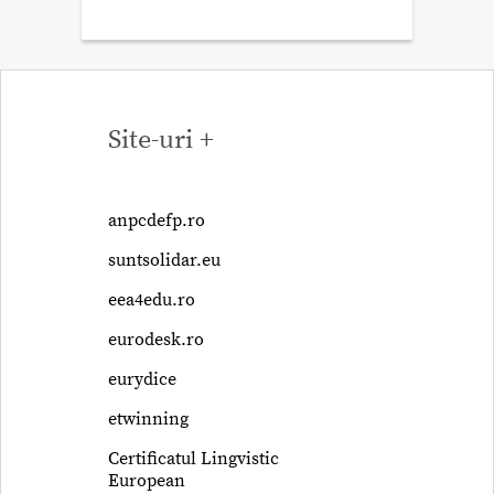
Site-uri +
anpcdefp.ro
suntsolidar.eu
eea4edu.ro
eurodesk.ro
eurydice
etwinning
Certificatul Lingvistic
European