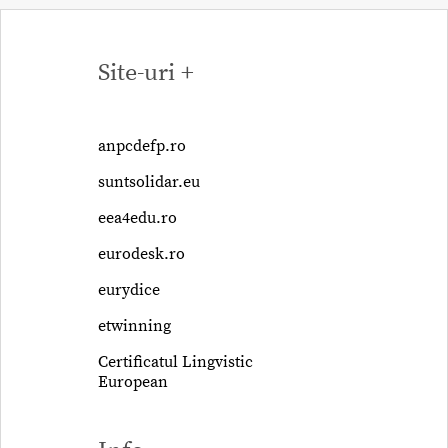
Site-uri +
anpcdefp.ro
suntsolidar.eu
eea4edu.ro
eurodesk.ro
eurydice
etwinning
Certificatul Lingvistic
European