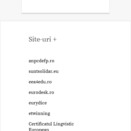
Site-uri +
anpcdefp.ro
suntsolidar.eu
eea4edu.ro
eurodesk.ro
eurydice
etwinning
Certificatul Lingvistic
European