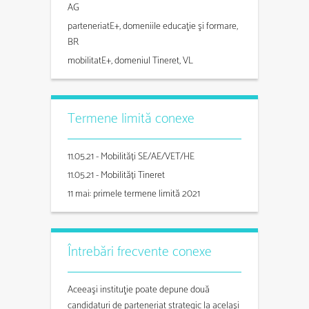
AG
parteneriatE+, domeniile educaţie şi formare,
BR
mobilitatE+, domeniul Tineret, VL
Termene limită conexe
11.05.21 - Mobilități SE/AE/VET/HE
11.05.21 - Mobilități Tineret
11 mai: primele termene limită 2021
Întrebări frecvente conexe
Aceeaşi instituţie poate depune două
candidaturi de parteneriat strategic la acelaşi