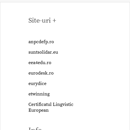
Site-uri +
anpcdefp.ro
suntsolidar.eu
eea4edu.ro
eurodesk.ro
eurydice
etwinning
Certificatul Lingvistic
European