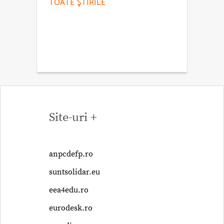
TOATE ŞTIRILE
Site-uri +
anpcdefp.ro
suntsolidar.eu
eea4edu.ro
eurodesk.ro