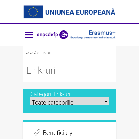
acasă
» link-uri
Link-uri
Categorii link-uri
Beneficiary