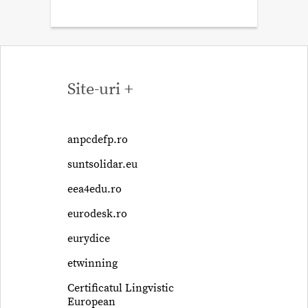
Site-uri +
anpcdefp.ro
suntsolidar.eu
eea4edu.ro
eurodesk.ro
eurydice
etwinning
Certificatul Lingvistic
European