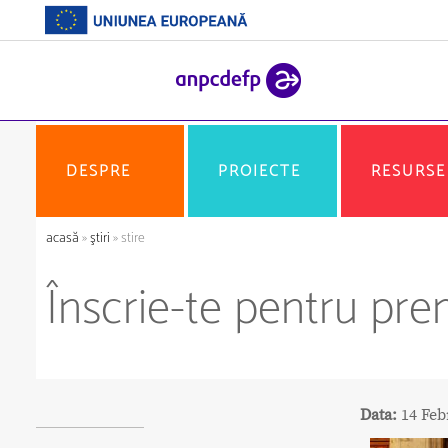
DESPRE
PROIECTE
RESURSE
acasă
»
ştiri
» stire
Înscrie-te pentru pr
Data:
14 Feb