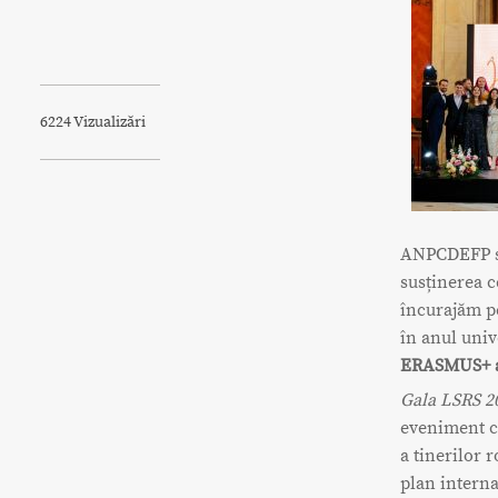
6224 Vizualizări
ANPCDEFP se
susținerea c
încurajăm pe
în anul univ
ERASMUS+ a
Gala LSRS 20
eveniment ca
a tinerilor 
plan interna