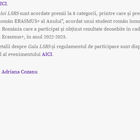
ICI
.
lei LSRS
sunt acordate premii la 8 categorii, printre care și pr
Român ERASMUS+ al Anului", acordat unui student român înmat
n România care a participat și obținut rezultate deosebite în ca
 Erasmus+, în anul 2022-2023.
etalii despre
Gala LSRS
și regulamentul de participare sunt dis
ial al evenimentului
AICI
.
:
Adriana Cozanu