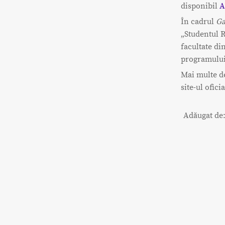
disponibil
A
În cadrul
Ga
„Studentul 
facultate di
programului
Mai multe d
site-ul ofic
Adăugat de