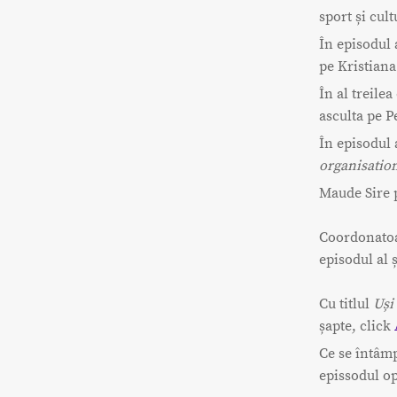
sport și cul
În episodul 
pe Kristiana
În al treile
asculta pe P
În episodul a
organisatio
Maude Sire p
Coordonatoar
episodul al 
Cu titlul
Uși
șapte, click
Ce se întâmp
epissodul op