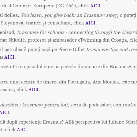
tură al Comisiei Europene (DG EAC), click
AICI
.
al doilea,
You learn, you give back: an Erasmus+ story
, o puteți
 Stoyanova, trainer și consultant, click
AICI
.
a episod,
Erasmus+ for schools - connecting through the class
etar Nikolić, profesor și ambasador eTwinning din Croația, cl
l patrulea îl puteți auzi pe Pierre Gillet
Erasmus+: tips and res
ns
AICI
.
rezintă în episodul cinci aspectele financiare din Erasmus+, 
ea unui centru de tineret din Portugalia, Ana Moutas, este inv
șaselea, click
AICI
.
 deschise: Erasmus+ pentru toți
, seria de podcasturi continuă 
AICI
.
lă după experiența Erasmus? Află perspectiva lui Juliane Schr
t, click
AICI
.