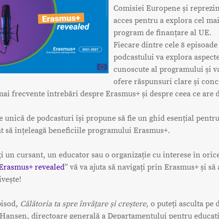
Comisiei Europene și reprezin
acces pentru a explora cel ma
program de finanțare al UE.
Fiecare dintre cele 8 episoade
podcastului va explora aspect
cunoscute al programului și v
ofere răspunsuri clare și conc
mai frecvente întrebări despre Erasmus+ și despre ceea ce are d
e unică de podcasturi își propune să fie un ghid esențial pentr
at să înțeleagă beneficiile programului Erasmus+.
ți un cursant, un educator sau o organizație cu interese în orice
Erasmus+ revealed
” vă va ajuta să navigați prin Erasmus+ și să 
ivește!
pisod,
Călătoria ta spre învățare și creștere
, o puteți asculta pe
Hansen, directoare generală a Departamentului pentru educație