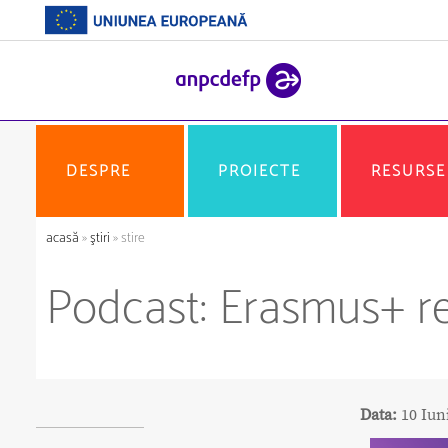
DESPRE
PROIECTE
RESURSE
acasă
»
ştiri
» stire
Podcast: Erasmus+ r
Data:
10 Iun