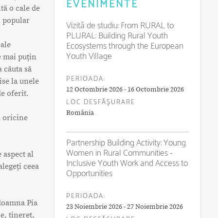
EVENIMENTE
tă o cale de
i popular
Vizită de studiu: From RURAL to
PLURAL: Building Rural Youth
Ecosystems through the European
 ale
Youth Village
e mai puțin
a căuta să
PERIOADA:
ise la unele
12 Octombrie 2026 - 16 Octombrie 2026
e oferit.
LOC DESFĂŞURARE
România
u oricine
Partnership Building Activity: Young
Women in Rural Communities -
 aspect al
Inclusive Youth Work and Access to
alegeți ceea
Opportunities
PERIOADA:
 doamna Pia
23 Noiembrie 2026 - 27 Noiembrie 2026
, tineret,