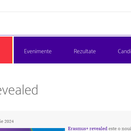
Evenimente
Rezultate
Candi
evealed
ie 2024
Erasmus+ revealed
este o nouă