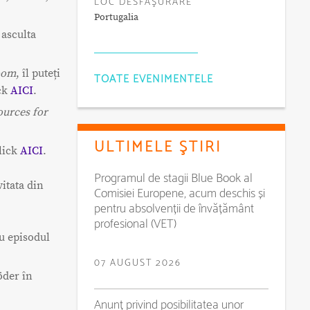
LOC DESFĂŞURARE
Portugalia
 asculta
room
, îl puteți
TOATE EVENIMENTELE
ick
AICI
.
ources for
ULTIMELE ŞTIRI
click
AICI
.
Programul de stagii Blue Book al
itata din
Comisiei Europene, acum deschis și
pentru absolvenții de învățământ
profesional (VET)
cu episodul
07 AUGUST 2026
öder în
Anunț privind posibilitatea unor