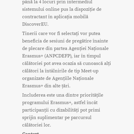
până la 4 locuri prin intermediul
sistemului online pus la dispoziție de
contractant în aplicația mobilă
DiscoverEU.
Tinerii care vor fi selectați vor putea
beneficia de sesiuni de pregătire înainte
de plecare din partea Agenției Naționale
Erasmus+ (ANPCDEFP), iar în timpul
călătoriei pot avea ocazia să cunoască alți
călători la întâlnirile de tip Meet-up
organizate de Agențiile Naționale
Erasmus+ din alte țări.
Includerea este una dintre prioritățile
programului Erasmus+, astfel încât
participanții cu dizabilități pot primi
sprijin suplimentar pe parcursul
călătoriei lor.