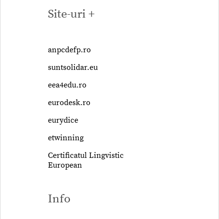
Site-uri +
anpcdefp.ro
suntsolidar.eu
eea4edu.ro
eurodesk.ro
eurydice
etwinning
Certificatul Lingvistic
European
Info