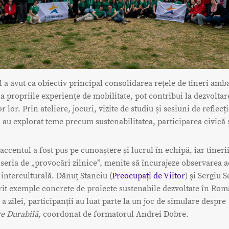
a avut ca obiectiv principal consolidarea rețele de tineri amb
a propriile experiențe de mobilitate, pot contribui la dezvoltar
 lor. Prin ateliere, jocuri, vizite de studiu și sesiuni de reflecți
i au explorat teme precum sustenabilitatea, participarea civică 
 accentul a fost pus pe cunoaștere și lucrul în echipă, iar tinerii
 seria de „provocări zilnice”, menite să încurajeze observarea ac
interculturală. Dănuț Stanciu (
Preocupați de Viitor
) și Sergiu S
erit exemple concrete de proiecte sustenabile dezvoltate în Româ
 a zilei, participanții au luat parte la un joc de simulare despre
re Durabilă
, coordonat de formatorul Andrei Dobre.