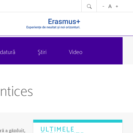
datură
Ştiri
Video
ntices
ULTIMELE
ră a găzduit,