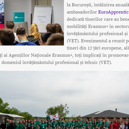
la București, întâlnirea anuală
ambasadorilor
EuroApprentic
dedicată tinerilor care au bene
mobilități Erasmus+ în sector
învățământului profesional și
(VET). Evenimentul a reunit p
tineri din 12 țări europene, al
i ai Agențiilor Naționale Erasmus+, toți implicați în promovar
 domeniul învățământului profesional și tehnic (VET).