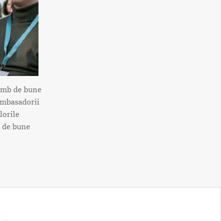
himb de bune
ambasadorii
lorile
b de bune