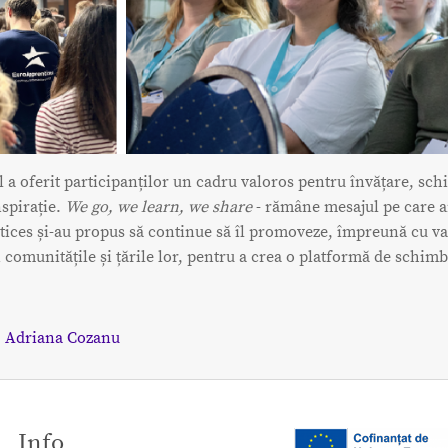
a oferit participanților un cadru valoros pentru învățare, sc
nspirație.
We go, we learn, we share
- rămâne mesajul pe care 
ices și-au propus să continue să îl promoveze, împreună cu va
comunitățile și țările lor, pentru a crea o platformă de schim
:
Adriana Cozanu
Info