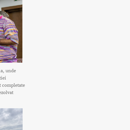
a, unde
iei
st completate
ezolvat