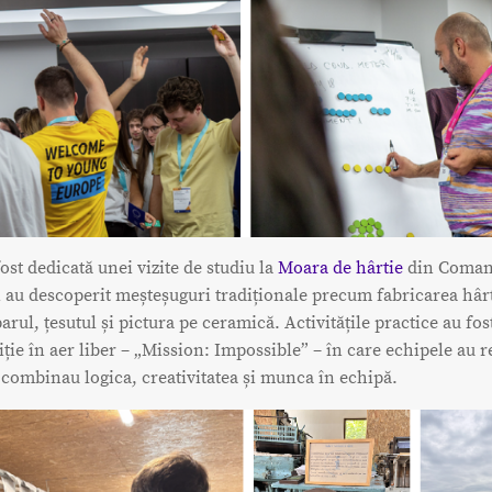
fost dedicată unei vizite de studiu la
Moara de hârtie
din Coman
i au descoperit meșteșuguri tradiționale precum fabricarea hârt
arul, țesutul și pictura pe ceramică. Activitățile practice au fo
ție în aer liber – „Mission: Impossible” – în care echipele au r
 combinau logica, creativitatea și munca în echipă.