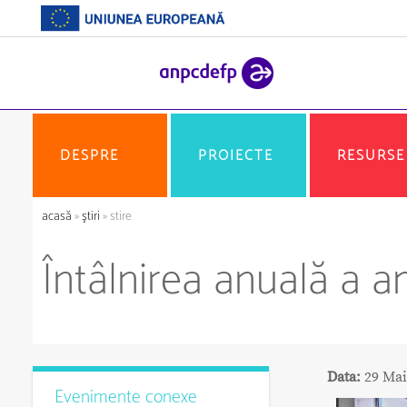
DESPRE
PROIECTE
RESURSE
acasă
»
ştiri
» stire
Întâlnirea anuală a 
Data:
29 Mai
Evenimente conexe