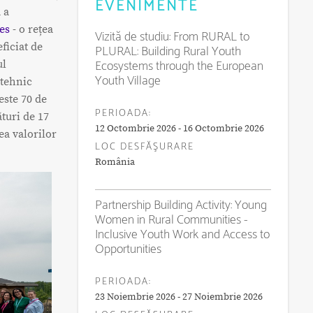
EVENIMENTE
 a
es
- o rețea
Vizită de studiu: From RURAL to
ficiat de
PLURAL: Building Rural Youth
Ecosystems through the European
ul
Youth Village
 tehnic
este 70 de
PERIOADA:
ături de 17
12 Octombrie 2026 - 16 Octombrie 2026
ea valorilor
LOC DESFĂŞURARE
România
Partnership Building Activity: Young
Women in Rural Communities -
Inclusive Youth Work and Access to
Opportunities
PERIOADA:
23 Noiembrie 2026 - 27 Noiembrie 2026