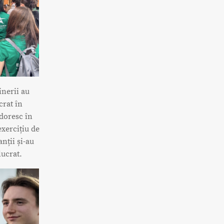
inerii au
crat în
 doresc în
exercițiu de
nții și-au
lucrat.