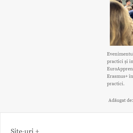
Evenimentul 
practici și i
EuroApprent
Erasmus+ în 
practici.
Adăugat de
Site-uri +