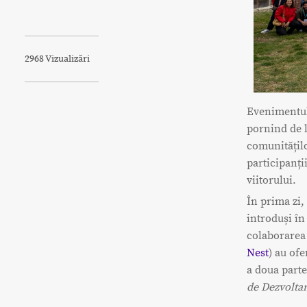
2968 Vizualizări
Evenimentul 
pornind de l
comunităților
participanți
viitorului.
În prima zi,
introduși în
colaborarea 
Nest
) au of
a doua parte
de Dezvolta