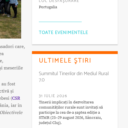
LOC DESFĂŞURARE
Portugalia
TOATE EVENIMENTELE
asadori care,
ea
ULTIMELE ŞTIRI
e,
și meseriile
Summitul Tinerilor din Mediul Rural
7.0
 au fost
tivă și
31 IULIE 2026
ebesi (
CSR
Tinerii implicați în dezvoltarea
nia, iar în
comunităților rurale sunt invitați să
Obiectivele
participe la cea de-a șaptea ediție a
STMR (25–29 august 2026, Sâncraiu,
județul Cluj).