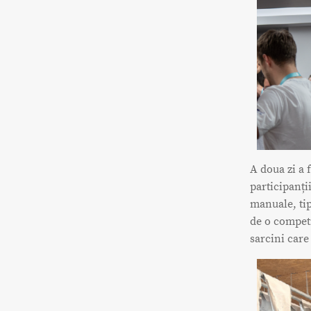
A doua zi a 
participanți
manuale, tip
de o competi
sarcini care