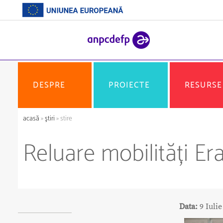
DESPRE
PROIECTE
RESURSE
acasă
»
ştiri
» stire
Reluare mobilități E
Data:
9 Iuli