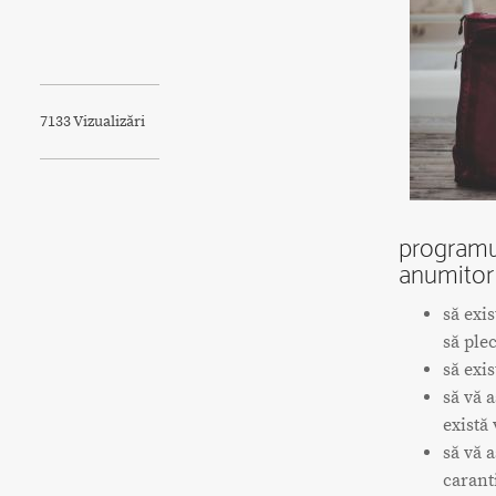
7133 Vizualizări
programu
anumitor 
să exi
să ple
să exis
să vă a
există 
să vă a
carant