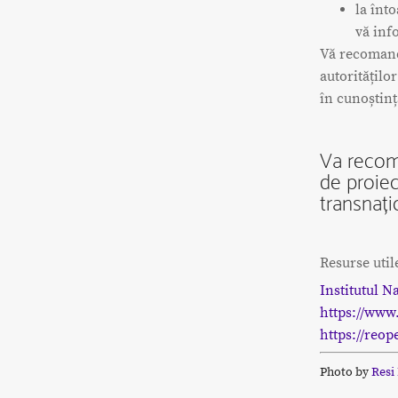
la înto
vă inf
Vă recomandă
autoritățilo
în cunoștinț
Va recom
de proiec
transnați
Resurse util
Institutul N
https://www
https://reop
Photo by
Resi