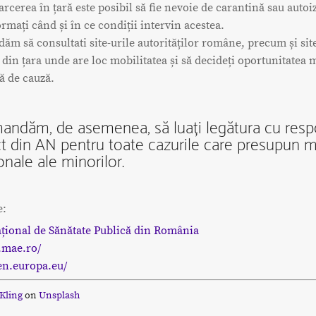
arcerea în țară este posibil să fie nevoie de carantină sau autoiz
ormați când și în ce condiții intervin acestea.
m să consultati site-urile autorităților române, precum și site
r din țara unde are loc mobilitatea și să decideți oportunitatea m
ă de cauză.
andăm, de asemenea, să luați legătura cu resp
t din AN pentru toate cazurile care presupun mo
onale ale minorilor.
e:
ațional de Sănătate Publică din România
.mae.ro/
en.europa.eu/
 Kling
on
Unsplash