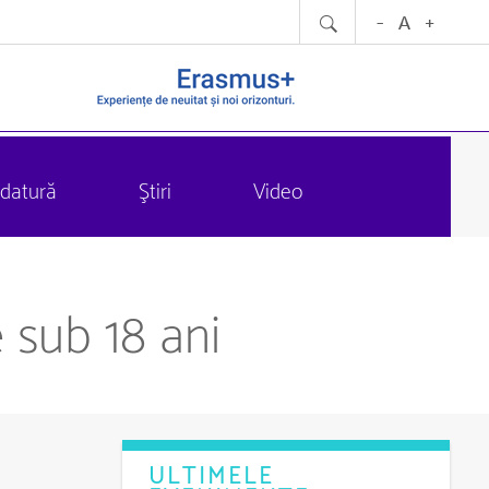
datură
Ştiri
Video
 sub 18 ani
ULTIMELE