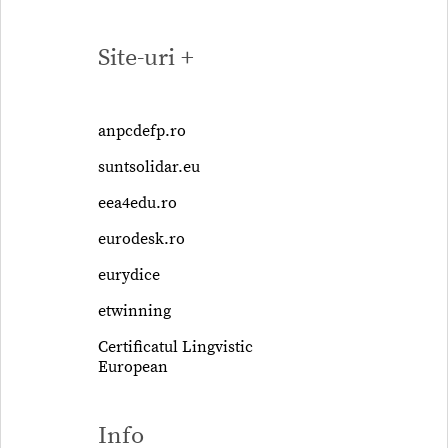
Site-uri +
anpcdefp.ro
suntsolidar.eu
eea4edu.ro
eurodesk.ro
eurydice
etwinning
Certificatul Lingvistic
European
Info