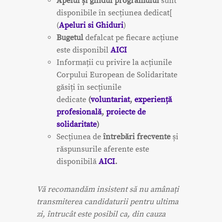
Apelul și ghidul programului
sunt
disponibile în secțiunea dedicat[
(
Apeluri si Ghiduri
)
Bugetul
defalcat pe fiecare acțiune
este disponibil
AICI
Informații cu privire la acțiunile
Corpului European de Solidaritate
găsiți în secțiunile
dedicate
(
voluntaria
t
,
experiență
profesională
,
proiecte de
solidaritate
)
Secțiunea de
întrebări frecvente
și
răspunsurile aferente este
disponibilă
AICI
.
Vă recomandăm insistent să nu amânați
transmiterea candidaturii pentru ultima
zi, întrucât este posibil ca, din cauza