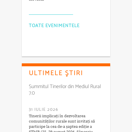
TOATE EVENIMENTELE
ULTIMELE ŞTIRI
Summitul Tinerilor din Mediul Rural
7.0
31 IULIE 2026
Tinerii implicați în dezvoltarea
comunităților rurale sunt invitați să
participe la cea de-a șaptea ediție a
STMR (25–29 august 2026, Sâncraiu,