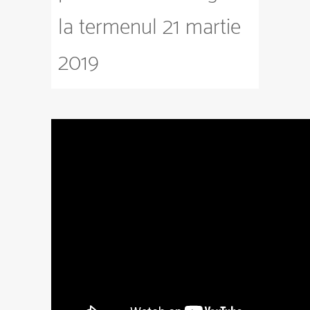
la termenul 21 martie
2019