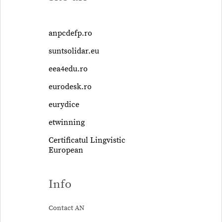
anpcdefp.ro
suntsolidar.eu
eea4edu.ro
eurodesk.ro
eurydice
etwinning
Certificatul Lingvistic
European
Info
Contact AN