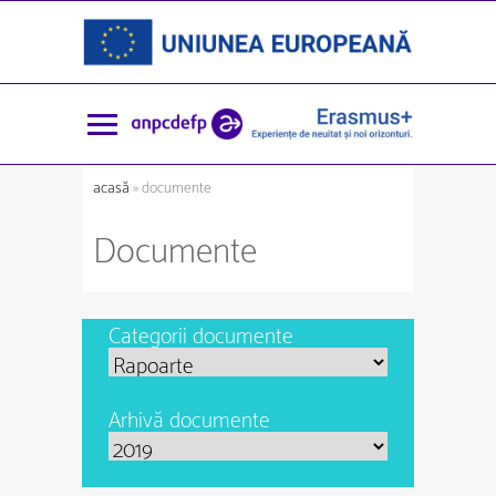
acasă
» documente
Documente
Categorii documente
Arhivă documente