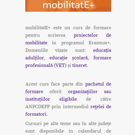
mobilitatE+ este un curs de formare
pentru scrierea
proiectelor de
mobilitate
în programul Erasmus+.
Domeniile vizate sunt:
educația
adulților
,
educație școlară
,
formare
profesională (VET)
și
tineret
.
Acest curs face parte din
pachetul de
formare
oferit
organizaţiilor sau
instituțiilor eligibile
de către
ANPCDEFP prin intermediul
reţelei de
formatori
.
Cursuri pe alte teme sau în alte județe
sunt disponibile în calendarul de