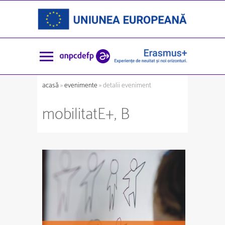
acasă
»
evenimente
» detalii eveniment
mobilitatE+, B