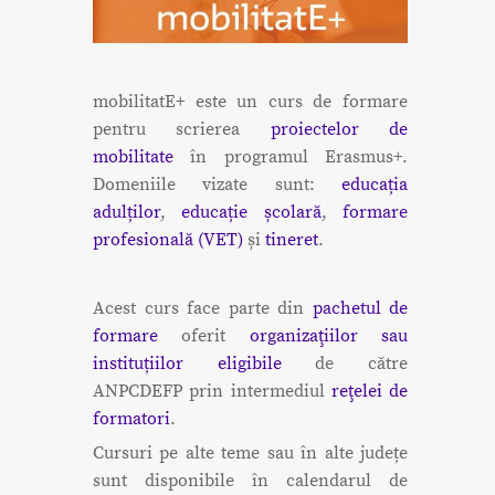
mobilitatE+ este un curs de formare
pentru scrierea
proiectelor de
mobilitate
în programul Erasmus+.
Domeniile vizate sunt:
educația
adulților
,
educație școlară
,
formare
profesională (VET)
și
tineret
.
Acest curs face parte din
pachetul de
formare
oferit
organizaţiilor sau
instituțiilor eligibile
de către
ANPCDEFP prin intermediul
reţelei de
formatori
.
Cursuri pe alte teme sau în alte județe
sunt disponibile în calendarul de