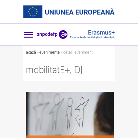
acasă
»
evenimente
» detalii eveniment
mobilitatE+, DJ