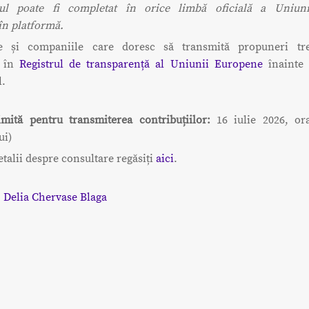
rul poate fi completat în orice limbă oficială a Uniun
în platformă.
ile și companiile care doresc să transmită propuneri tr
e în
Registrul de transparență al Uniunii Europene
înainte 
l.
mită pentru transmiterea contribuțiilor:
16 iulie 2026, or
ui)
talii despre consultare regăsiți
aici
.
:
Delia Chervase Blaga