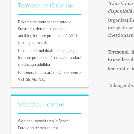
*Chestiona
Termene limită conexe
disponibilă 
Organizați
Proiecte de parteneriat strategic
înregistrez
Erasmus+, domeniile educația
chestionaru
adulților, formare profesională (VET),
școlar și universitar
Proiecte de mobilitate - educație și
Termenul li
formare profesională, educație școlară
Bruxelles-ul
și educația adulților
Mai multe de
Parteneriate la scară mică - domeniile
VET, SE, AE, YOU
Adăugat de
Videoclipuri conexe
Webinar - Acreditarea în Serviciul
European de Voluntariat