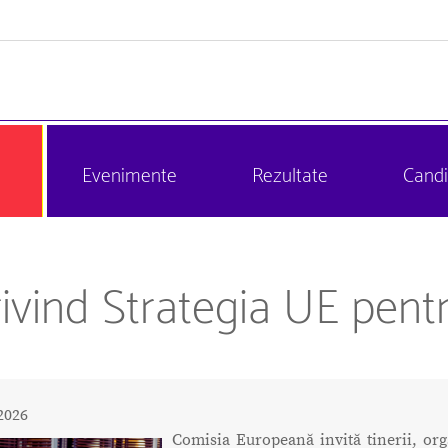
Evenimente
Rezultate
Candi
rivind Strategia UE pen
2026
Comisia Europeană invită tinerii, org