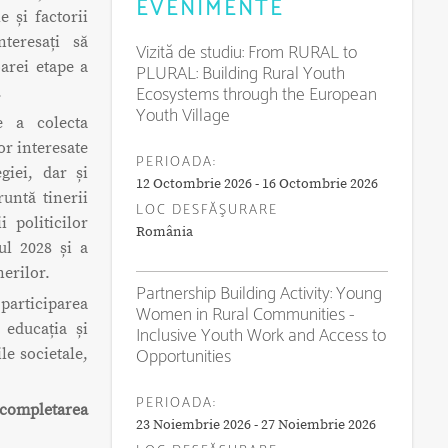
EVENIMENTE
le și factorii
teresați să
Vizită de studiu: From RURAL to
arei etape a
PLURAL: Building Rural Youth
Ecosystems through the European
.
Youth Village
e a colecta
or interesate
PERIOADA:
giei, dar și
12 Octombrie 2026 - 16 Octombrie 2026
untă tinerii
LOC DESFĂŞURARE
 politicilor
România
ul 2028 și a
nerilor.
Partnership Building Activity: Young
participarea
Women in Rural Communities -
 educația și
Inclusive Youth Work and Access to
Opportunities
le societale,
PERIOADA:
 completarea
23 Noiembrie 2026 - 27 Noiembrie 2026