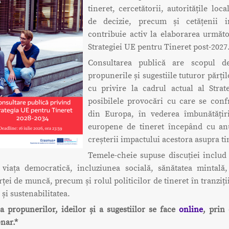
tineret, cercetătorii, autoritățile loca
de decizie, precum și cetățenii in
contribuie activ la elaborarea următo
Strategiei UE pentru Tineret post-2027
Consultarea publică are scopul d
propunerile și sugestiile tuturor părțil
cu privire la cadrul actual al Strate
posibilele provocări cu care se confr
din Europa, în vederea îmbunătățirii
europene de tineret începând cu an
creșterii impactului acestora asupra ti
Temele-cheie supuse discuției includ 
a viața democratică, incluziunea socială, sănătatea mintală,
ței de muncă, precum și rolul politicilor de tineret în tranziții
 și sustenabilitatea.
a propunerilor, ideilor și a sugestiilor se face
online
, prin
nar.*