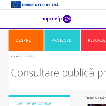
DESPRE
PROIECTE
RESURSE
acasă
»
ştiri
» stire
Consultare publică p
Data:
6 Mai 
Evenimente conexe