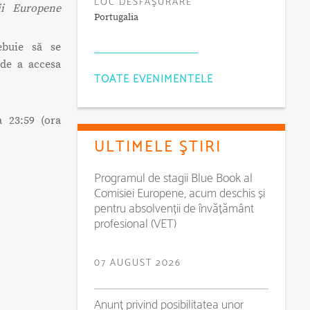
LOC DESFĂŞURARE
ii Europene
Portugalia
ebuie să se
de a accesa
TOATE EVENIMENTELE
a 23:59 (ora
ULTIMELE ŞTIRI
Programul de stagii Blue Book al
Comisiei Europene, acum deschis și
pentru absolvenții de învățământ
profesional (VET)
07 AUGUST 2026
Anunț privind posibilitatea unor