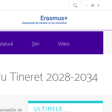
datură
Ştiri
Video
tru Tineret 2028-2034
ULTIMELE
anizațiile de