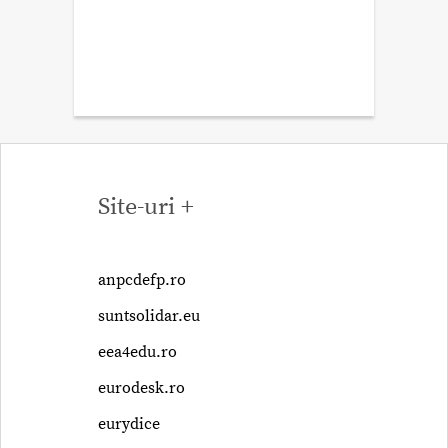
Site-uri +
anpcdefp.ro
suntsolidar.eu
eea4edu.ro
eurodesk.ro
eurydice