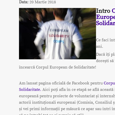
Data:
20 Martie 2018
Intro
C
Europ
Solidar
Ce faci înt
ani.
Dacă îți p
dorești să î
încearcă Corpul European de Solidaritate!
Am lansat pagina oficială de Facebook pentru
Corpu
Solidaritate.
Aici poți afla în ce etapă se află această 
europeană pentru proiecte de voluntariat și internsh
actorii instituționali europenai (Comisia, Consiliul 
și vei primi informații pe măsură ce apar sau intri î