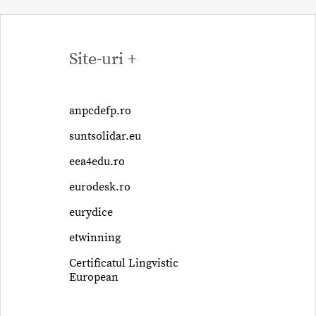
Site-uri +
anpcdefp.ro
suntsolidar.eu
eea4edu.ro
eurodesk.ro
eurydice
etwinning
Certificatul Lingvistic
European