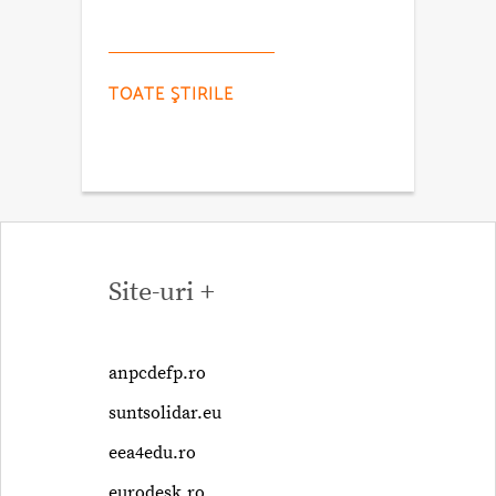
TOATE ŞTIRILE
Site-uri +
anpcdefp.ro
suntsolidar.eu
eea4edu.ro
eurodesk.ro