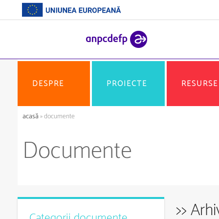
DESPRE
PROIECTE
RESURSE
acasă
» documente
Documente
>> Arh
Categorii documente