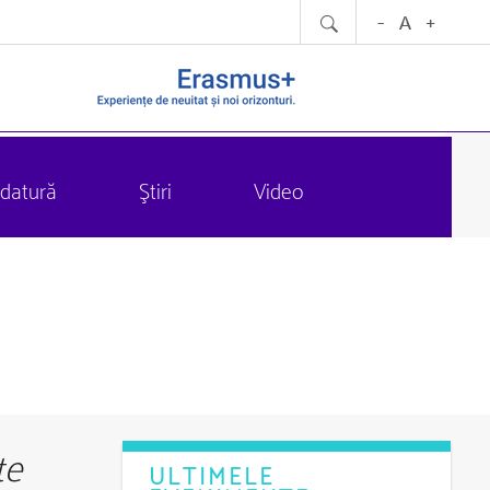
datură
Ştiri
Video
te
ULTIMELE