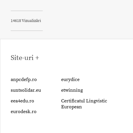
14618 Vizualizări
Site-uri +
anpcdefp.ro
eurydice
suntsolidar.eu
etwinning
eea4edu.ro
Certificatul Lingvistic
European
eurodesk.ro