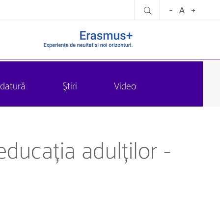
datură
Ştiri
Video
educația adulților -