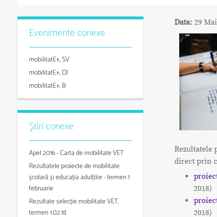
Data:
29 Mai
Evenimente conexe
mobilitatE+, SV
mobilitatE+, DJ
mobilitatE+, B
Ştiri conexe
Rezultatele p
Apel 2016 - Carta de mobilitate VET
direct prin c
Rezultatele proiecte de mobilitate
proiec
școlară și educația adulților - termen 1
februarie
2018)
proiec
Rezultate selecție mobilitate VET,
termen 1.02.18
2018)