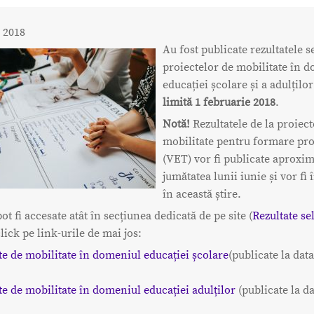
 2018
Au fost publicate rezultatele se
proiectelor de mobilitate în 
educației școlare și a adulțilo
limită 1 februarie 2018
.
Notă!
Rezultatele de la proiect
mobilitate pentru formare pro
(VET) vor fi publicate aproxim
jumătatea lunii iunie și vor fi
în această știre.
ot fi accesate atât în secțiunea dedicată de pe site (
Rezultate se
lick pe link-urile de mai jos:
te de mobilitate în domeniul educației școlare
(publicate la dat
te de mobilitate în domeniul educației adulților
(publicate la d