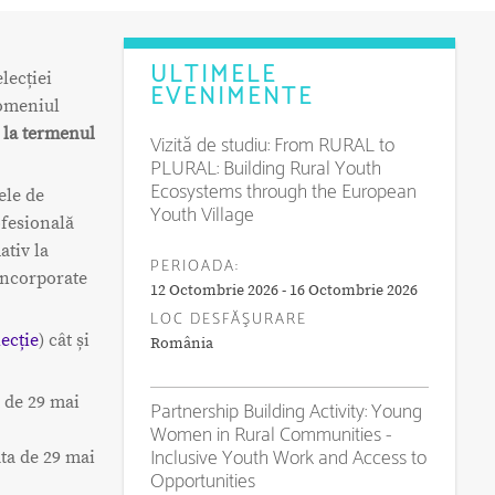
ULTIMELE
lecției
EVENIMENTE
domeniul
r
la termenul
Vizită de studiu: From RURAL to
PLURAL: Building Rural Youth
Ecosystems through the European
ele de
Youth Village
fesională
ativ la
PERIOADA:
 încorporate
12 Octombrie 2026 - 16 Octombrie 2026
LOC DESFĂŞURARE
lecție
) cât și
România
a de 29 mai
Partnership Building Activity: Young
Women in Rural Communities -
Inclusive Youth Work and Access to
ata de 29 mai
Opportunities