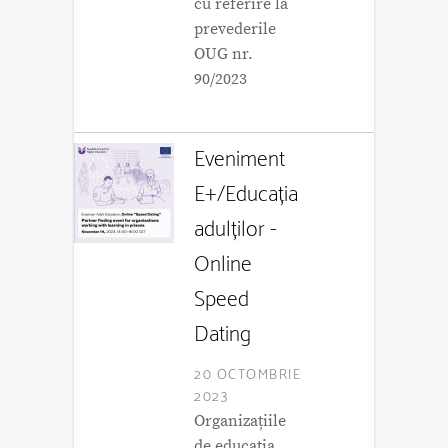
cu referire la
prevederile
OUG nr.
90/2023
Eveniment
E+/Educația
adulților -
Online
Speed
Dating
20 OCTOMBRIE
2023
Organizațiile
de educația