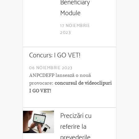
Beneficiary
Module
17 NOIEMBRIE
2023
Concurs: I GO VET!
06 NOIEMBRIE 2023
ANPCDEFP lansează o nouă
provocare:
concursul de videoclipuri
I GO VET!
Precizări cu
referire la
prevederile