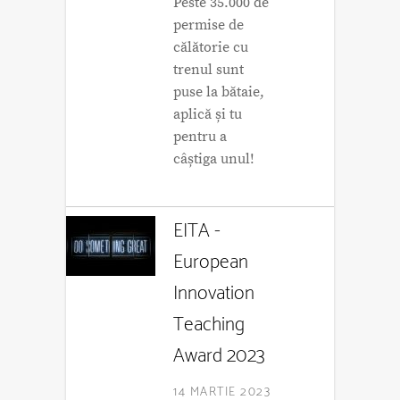
Peste 35.000 de
permise de
călătorie cu
trenul sunt
puse la bătaie,
aplică și tu
pentru a
câștiga unul!
EITA -
European
Innovation
Teaching
Award 2023
14 MARTIE 2023