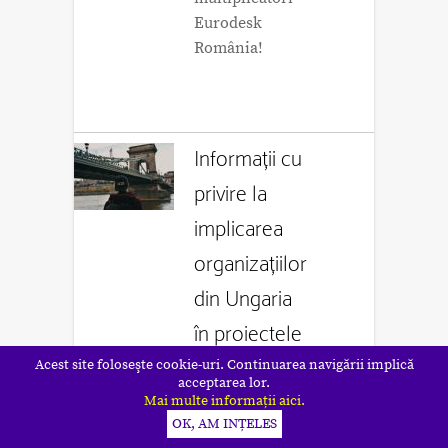
Eurodesk
România!
Informații cu
privire la
implicarea
organizațiilor
din Ungaria
în proiectele
Erasmus+ si
Acest site foloseşte cookie-uri. Continuarea navigării implică
acceptarea lor.
Corpul
Mai multe informații aici.
OK, AM INȚELES
European