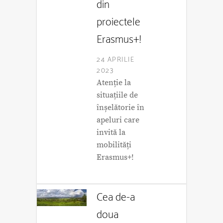
din
proiectele
Erasmus+!
24 APRILIE
2023
Atenție la
situațiile de
înșelătorie în
apeluri care
invită la
mobilități
Erasmus+!
Cea de-a
doua