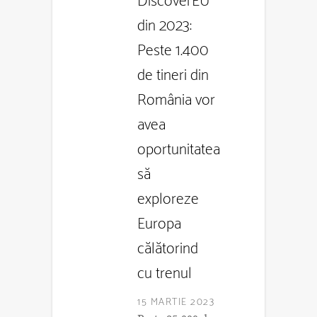
DiscoverEU
din 2023:
Peste 1.400
de tineri din
România vor
avea
oportunitatea
să
exploreze
Europa
călătorind
cu trenul
15 MARTIE 2023