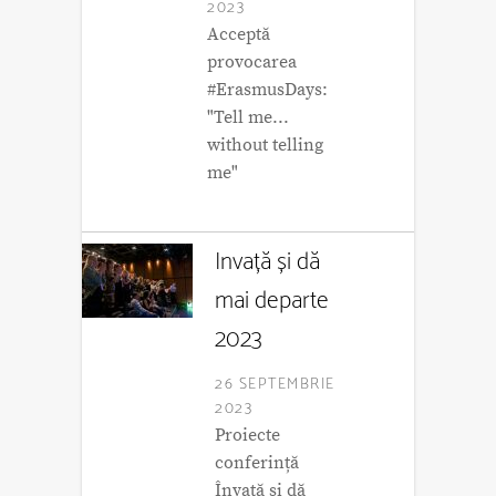
2023
Acceptă
provocarea
#ErasmusDays:
"Tell me...
without telling
me"
Invață și dă
mai departe
2023
26 SEPTEMBRIE
2023
Proiecte
conferință
Învață și dă