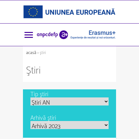
acasă
» ştiri
Ştiri
Tip ştiri
Arhivă ştiri