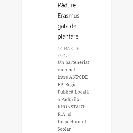
Pădure
Erasmus -
gata de
plantare
29 MARTIE
2023
Un parteneriat
încheiat
între ANPCDE
FP, Regia
Publică Locală
a Pădurilor
KRONSTADT
R.A. și
Inspectoratul
Şcolar