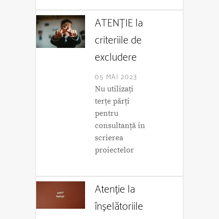
ATENȚIE la
criteriile de
excludere
05 MAI 2023
Nu utilizați
terțe părți
pentru
consultanță în
scrierea
proiectelor
Atenție la
înșelătoriile